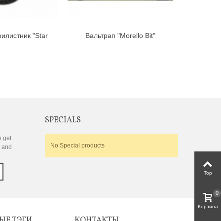
илистник "Star
Вальтрап "Morello Bit"
Вальт
mnah"
"V
SPECIALS
o get
No Special products
s and
Top
0
Корзина
ЫЕ ТЭГИ
КОНТАКТЫ