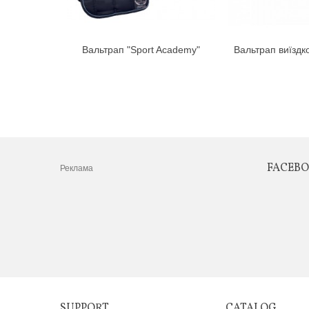
Вальтрап "Sport Academy"
Вальтрап виїздк
FACEB
Реклама
SUPPORT
CATALOG