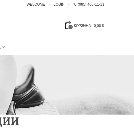
WELCOME
LOGIN
(095) 400-11-11
КОРЗИНА
-
0,00 ₴
0
А
Notice
:
Undefined
index: m_icon
in
/smarty/compile/38/94/a7/3894a757a073fe39ce78056e5d4d4a1d0f39a6d6.file.
/home/konishop/public_html/cache/smarty/compile/38/94/a7/3894a757
ul.tpl.cache.php
on line
72
Notice
:
Undefined
index:
m_name in
ЦИИ
/smarty/compile/38/94/a7/3894a757a073fe39ce78056e5d4d4a1d0f39a6d6.file.
/home/konishop/public_html/cache/smarty/compile/38/94/a7/3894a757
ul.tpl.cache.php
on line
74