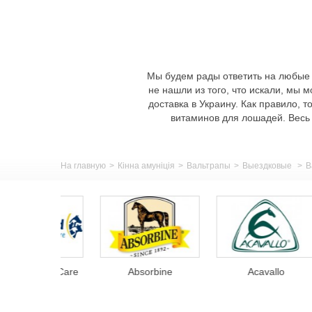
Мы будем рады ответить на любые 
не нашли из того, что искали, мы 
доставка в Украину. Как правило, 
витаминов для лошадей. Весь 
На главную
>
Кінна амуніція
>
Вальтрапы
>
Выездковые
>
В
Animal Care
Absorbine
Acavallo