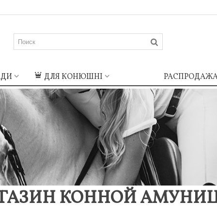
АДИ
ДЛЯ КОНЮШНІ
РАСПРОДАЖ
Notice
:
Undefined
index: m_icon
in
/home/konishop/public_html/cache
ul.tpl.cache.php
on line
72
Notice
:
Undefined
index:
m_name in
ГАЗИН КОННОЙ АМУНИ
/home/konishop/public_html/cache
ul.tpl.cache.php
on line
74