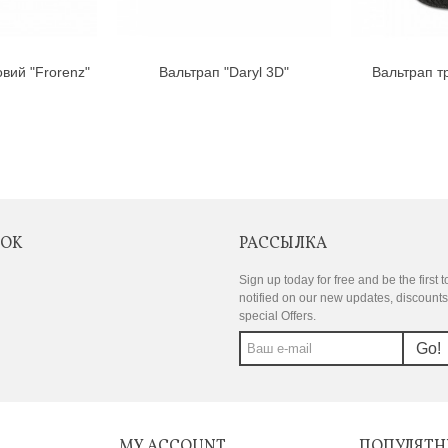
овий "Frorenz"
Вальтрап "Daryl 3D"
Вальтрап тр
Nu
OOK
РАССЫЛКА
Sign up today for free and be the first t
notified on our new updates, discount
special Offers.
Go!
MY ACCOUNT
ПОПУЛЯТН