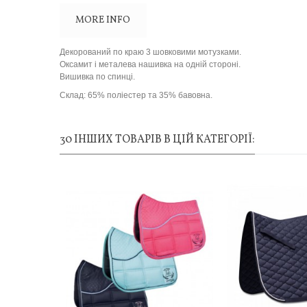
MORE INFO
Декорований по краю 3 шовковими мотузками.
Оксамит і металева нашивка на одній стороні.
Вишивка по спинці.
Склад: 65% поліестер та 35% бавовна.
30 ІНШИХ ТОВАРІВ В ЦІЙ КАТЕГОРІЇ: