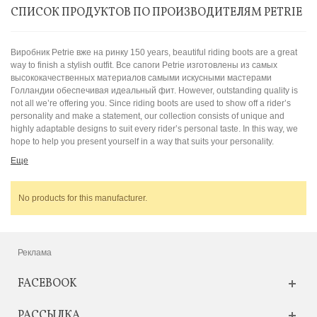
СПИСОК ПРОДУКТОВ ПО ПРОИЗВОДИТЕЛЯМ PETRIE
Виробник Petrie вже на ринку 150 years, beautiful riding boots are a great
way to finish a stylish outfit. Все сапоги Petrie изготовлены из самых
высококачественных материалов самыми искусными мастерами
Голландии обеспечивая идеальный фит. However, outstanding quality is
not all we’re offering you. Since riding boots are used to show off a rider’s
personality and make a statement, our collection consists of unique and
highly adaptable designs to suit every rider’s personal taste. In this way, we
hope to help you present yourself in a way that suits your personality.
Еще
No products for this manufacturer.
Реклама
FACEBOOK
РАССЫЛКА