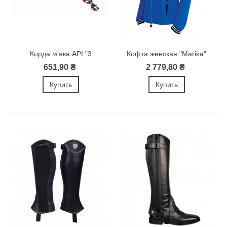
Корда м'яка API "3
Кофта женская "Marika"
COLOR"
651,90 ₴
2 779,80 ₴
Купить
Купить